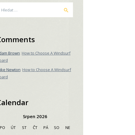
yhledávání
Comments
dam Brown
:
How to Choose A Windsurf
oard
ike Newton
:
How to Choose A Windsurf
oard
Calendar
Srpen 2026
PO
ÚT
ST
ČT
PÁ
SO
NE