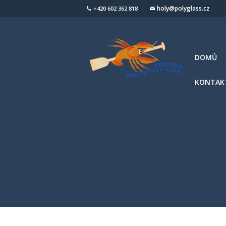
holy@polyglass.cz
+420 602 362 818
DOMŮ
KONTAK