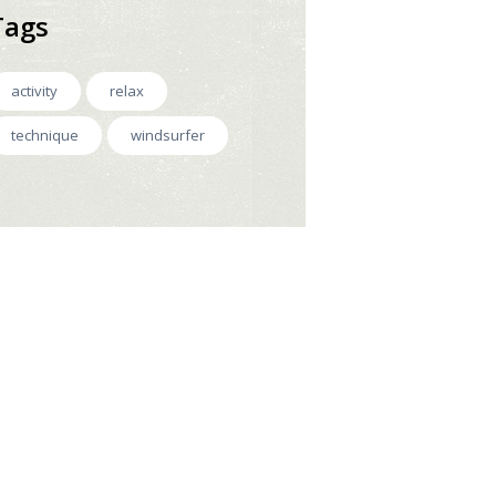
Tags
activity
relax
technique
windsurfer