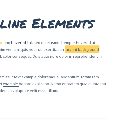
nline Elements
or
and
hovered link
sed do eiusmod tempor hovered ut
nim veniam, quis nostrud exercitation
accent background
ink color consequat. Duis aute irure dolor in reprehenderit in
tem italic text example doloremque laudantium, totam rem
ei
example
beatae explicabo. Nemo enptatem quia oluptas sit
rit in voluptate velit esse cillum.