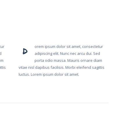
tur
orem ipsum dolor sit amet, consectetur
D
d
adipiscing elit. Nunc nec arcu dui. Sed
am
porta odio massa. Mauris ornare diam
ttis
vitae nisl dapibus facilisis. Morbi eleifend sagittis
luctus. Lorem ipsum dolor sit amet.