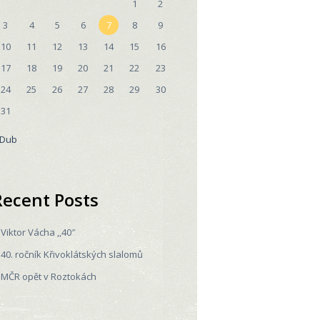
1
2
3
4
5
6
7
8
9
10
11
12
13
14
15
16
17
18
19
20
21
22
23
24
25
26
27
28
29
30
31
 Dub
Recent Posts
Viktor Vácha ,,40″
40. ročník Křivoklátských slalomů
MČR opět v Roztokách