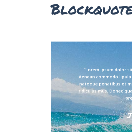
Blockquote
“Lorem ipsum dolor sit
Aenean commodo ligula 
natoque penatibus et ma
ridiculus mus. Donec quam
pr
J