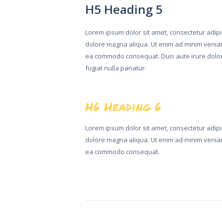
H5 Heading 5
Lorem ipsum dolor sit amet, consectetur adipis
dolore magna aliqua. Ut enim ad minim veniam,
ea commodo consequat. Duis aute irure dolor i
fugiat nulla pariatur.
DOMŮ
H6 Heading 6
O NÁS
Lorem ipsum dolor sit amet, consectetur adipis
SLALOMOVÁ
dolore magna aliqua. Ut enim ad minim veniam,
TRAŤ
ea commodo consequat.
UBYTOVÁNÍ
STOLNÍ TENIS
GALERIE