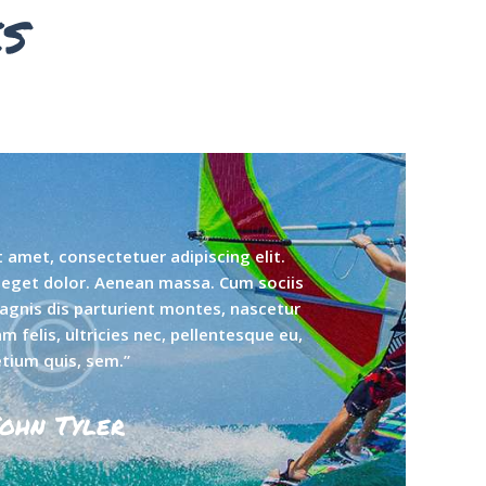
s
 amet, consectetuer adipiscing elit.
eget dolor. Aenean massa. Cum sociis
gnis dis parturient montes, nascetur
 felis, ultricies nec, pellentesque eu,
etium quis, sem.”
ohn Tyler