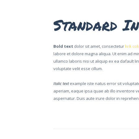
AKTUALITY
Standard I
KONTAKT
Bold text
dolor sit amet, consectetur
link col
labore et dolore magna aliqua. Ut enim ad mi
ullamco laboris nisi ut aliquip ex ea dafault l
voluptate velit esse cillum.
Italic text
example iste natus error sit volupta
aperiam, eaque ipsa quae ab illo inventore v
aspernatur. Duis aute irure dolor in reprehende